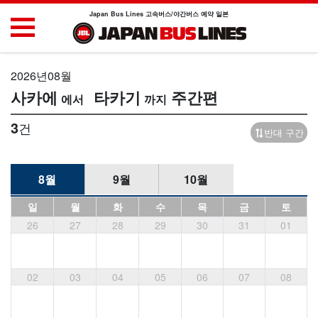
Japan Bus Lines 고속버스/야간버스 예약 일본
2026년08월
사카에
타카기
주간편
3
건
반대 구간
8월
9월
10월
일
월
화
수
목
금
토
26
27
28
29
30
31
01
02
03
04
05
06
07
08