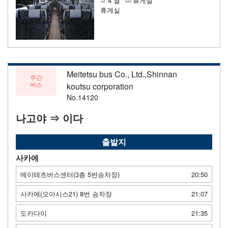
4 열
휴게실
휴게실
Meitetsu bus Co., Ltd.,Shinnan
주간
버스
koutsu corporation
No.14120
나고야 ⇒ 이다
출발지
사카에
메이테츠버스센터(3층 5번승차장)
20:50
사카에(오아시스21) 8번 승차장
21:07
도카다이
21:35