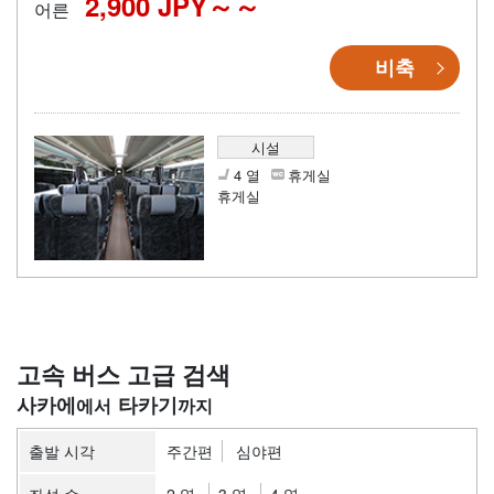
2,900 JPY～
어른
비축
시설
4 열
휴게실
휴게실
고속 버스 고급 검색
사카에
타카기
출발 시각
주간편
심야편