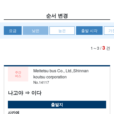
순서 변경
요금
낮은
높은
출발 시각
가
3
1～3
/
건
Meitetsu bus Co., Ltd.,Shinnan
주간
버스
koutsu corporation
No.14117
나고야 ⇒ 이다
출발지
사카에