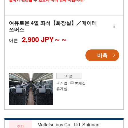
여유로운 4열 좌석【화장실】／메이테
쓰버스
2,900 JPY～
어른
비축
시설
4 열
휴게실
휴게실
Meitetsu bus Co., Ltd.,Shinnan
주간