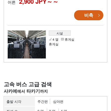
2,900 JPY～
어른
비축
시설
4 열
휴게실
휴게실
고속 버스 고급 검색
사카에
타카기
출발 시각
주간편
심야편