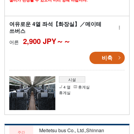
여유로운 4열 좌석【화장실】／메이테
쓰버스
2,900 JPY～
어른
비축
시설
4 열
휴게실
휴게실
Meitetsu bus Co., Ltd.,Shinnan
주간