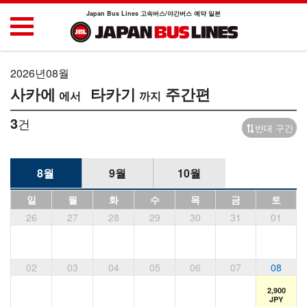
Japan Bus Lines 고속버스/야간버스 예약 일본
2026년08월
사카에
타카기
주간편
3
건
반대 구간
8월
9월
10월
일
월
화
수
목
금
토
26
27
28
29
30
31
01
02
03
04
05
06
07
08
2,900
JPY