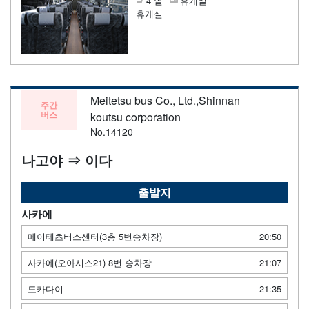
4 열
휴게실
휴게실
Meitetsu bus Co., Ltd.,Shinnan
주간
버스
koutsu corporation
No.14120
나고야 ⇒ 이다
출발지
사카에
메이테츠버스센터(3층 5번승차장)
20:50
사카에(오아시스21) 8번 승차장
21:07
도카다이
21:35