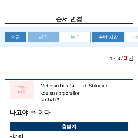
순서 변경
요금
낮은
높은
출발 시각
가
3
1～3
/
건
Meitetsu bus Co., Ltd.,Shinnan
주간
버스
koutsu corporation
No.14117
나고야 ⇒ 이다
출발지
사카에