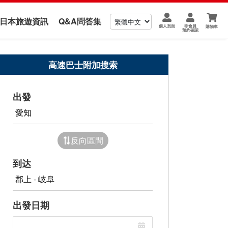
us 日本旅遊資訊
Q&A問答集
個人頁面
非會員
購物車
預約確認
高速巴士附加搜索
出發
反向區間
到达
出發日期