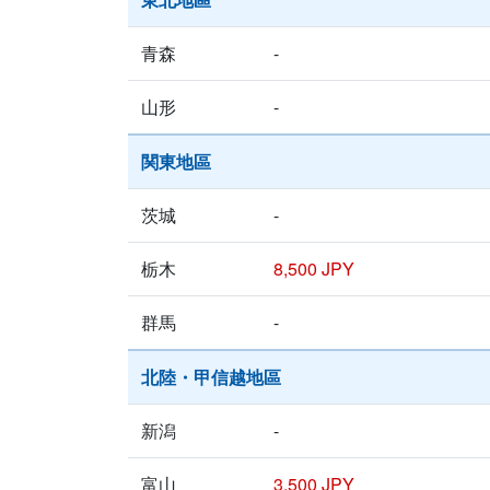
青森
-
山形
-
関東地區
茨城
-
栃木
8,500 JPY
群馬
-
北陸・甲信越地區
新潟
-
富山
3,500 JPY