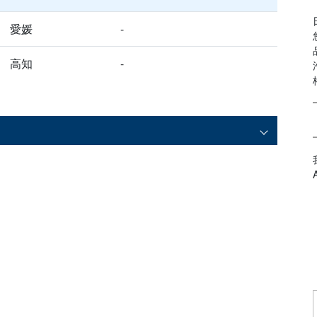
愛媛
-
高知
-