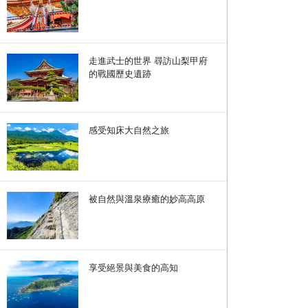
走進武士的世界 尋訪山梨甲府
的戰國歷史遺跡
感受知床大自然之旅
被自然與溫泉療癒的妙高高原
享受絕景與美食的高知