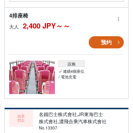
4排座椅
2,400 JPY～
大人
预约
設施
連續4個座位
/ 電池充電
名鐵巴士株式會社,JR東海巴士
白天
巴士
株式會社,濃飛合乘汽車株式會社
No.13307