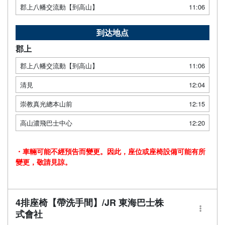
郡上八幡交流動【到高山】
11:06
到达地点
郡上
郡上八幡交流動【到高山】
11:06
清見
12:04
崇教真光總本山前
12:15
高山濃飛巴士中心
12:20
・車輛可能不經預告而變更。因此，座位或座椅設備可能有所
變更，敬請見諒。
4排座椅【帶洗手間】/JR 東海巴士株
式會社