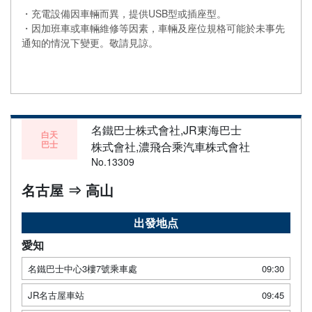
・充電設備因車輛而異，提供USB型或插座型。
・因加班車或車輛維修等因素，車輛及座位規格可能於未事先
通知的情況下變更。敬請見諒。
名鐵巴士株式會社,JR東海巴士
白天
巴士
株式會社,濃飛合乘汽車株式會社
No.13309
名古屋 ⇒ 高山
出發地点
愛知
名鐵巴士中心3樓7號乘車處
09:30
JR名古屋車站
09:45