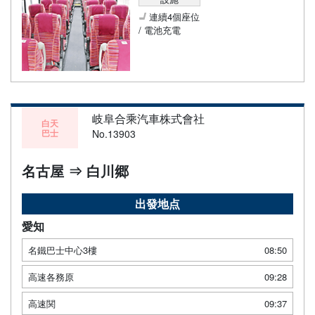
連續4個座位
/ 電池充電
岐阜合乘汽車株式會社
白天
巴士
No.13903
名古屋 ⇒ 白川郷
出發地点
愛知
名鐵巴士中心3樓
08:50
高速各務原
09:28
高速関
09:37