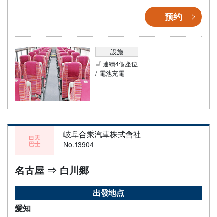
预约
設施
連續4個座位
/ 電池充電
岐阜合乘汽車株式會社
白天
巴士
No.13904
名古屋 ⇒ 白川郷
出發地点
愛知