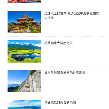
走進武士的世界 尋訪山梨甲府的戰國歷
史遺跡
感受知床大自然之旅
被自然與溫泉療癒的妙高高原
享受絕景與美食的高知