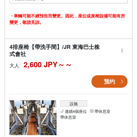
・車輛可能不經預告而變更。因此，座位或座椅設備可能有所
變更，敬請見諒。
4排座椅【帶洗手間】/JR 東海巴士株
式會社
2,600 JPY～
大人
预约
設施
連續4個座位
帶休息室
帶休息室