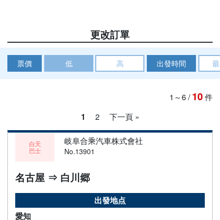
更改訂單
票價
低
高
出發時間
最
10
1～6
/
件
1
2
下一頁 »
岐阜合乘汽車株式會社
白天
巴士
No.13901
名古屋 ⇒ 白川郷
出發地点
愛知