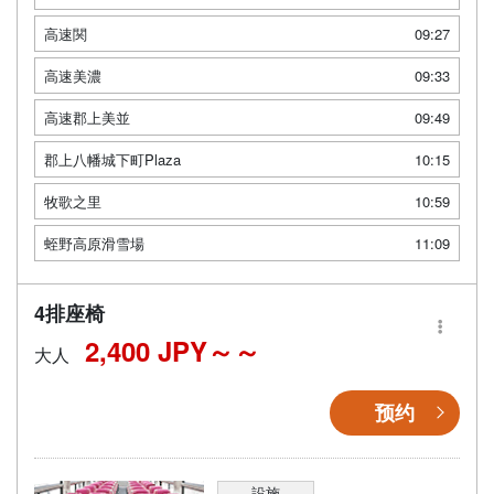
高速関
09:27
高速美濃
09:33
高速郡上美並
09:49
郡上八幡城下町Plaza
10:15
牧歌之里
10:59
蛭野高原滑雪場
11:09
4排座椅
2,400 JPY～
大人
预约
設施