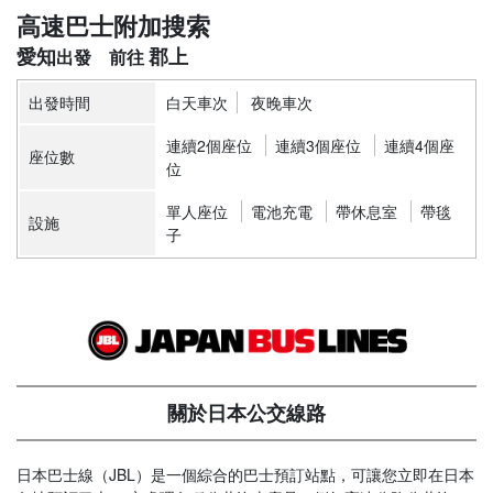
高速巴士附加搜索
愛知
郡上
出發時間
白天車次
夜晚車次
連續2個座位
連續3個座位
連續4個座
座位數
位
單人座位
電池充電
帶休息室
帶毯
設施
子
關於日本公交線路
日本巴士線（JBL）是一個綜合的巴士預訂站點，可讓您立即在日本