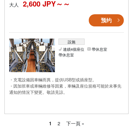
2,600 JPY～
大人
预约
設施
連續4個座位
帶休息室
帶休息室
・充電設備因車輛而異，提供USB型或插座型。
・因加班車或車輛維修等因素，車輛及座位規格可能於未事先
通知的情況下變更。敬請見諒。
1
2
下一頁 »