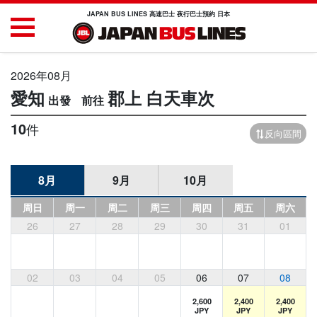
JAPAN BUS LINES 高速巴士 夜行巴士預約 日本
2026年08月
愛知
郡上
白天車次
10
件
反向區間
8月
9月
10月
周日
周一
周二
周三
周四
周五
周六
26
27
28
29
30
31
01
02
03
04
05
06
07
08
2,600
2,400
2,400
JPY
JPY
JPY