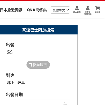
us 日本旅遊資訊
Q&A問答集
個人頁面
非會員
購物車
預約確認
高速巴士附加搜索
出發
反向區間
到达
出發日期