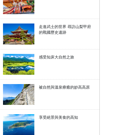
走進武士的世界 尋訪山梨甲府
的戰國歷史遺跡
感受知床大自然之旅
被自然與溫泉療癒的妙高高原
享受絕景與美食的高知