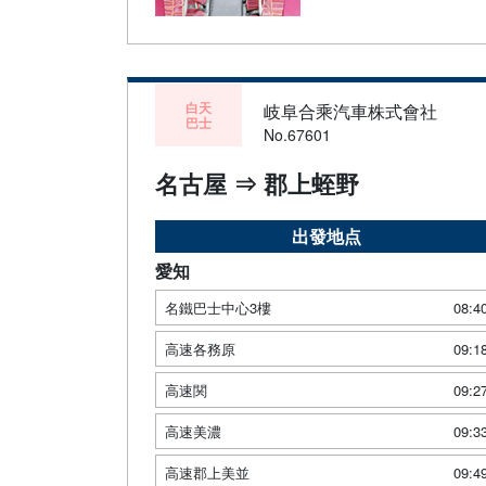
白天
岐阜合乘汽車株式會社
巴士
No.67601
名古屋 ⇒ 郡上蛭野
出發地点
愛知
名鐵巴士中心3樓
08:4
高速各務原
09:1
高速関
09:2
高速美濃
09:3
高速郡上美並
09:4