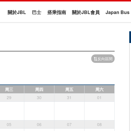
關於JBL
巴士
搭乘指南
關於JBL會員
Japan B
反向區間
周三
周四
周五
周六
29
30
31
01
05
06
07
08