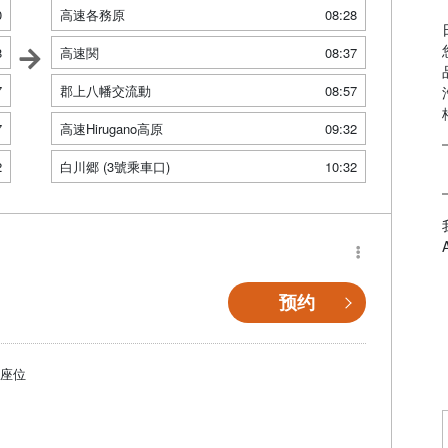
0
高速各務原
08:28
8
高速関
08:37
7
郡上八幡交流動
08:57
7
高速Hirugano高原
09:32
2
白川郷 (3號乘車口)
10:32
预约
個座位