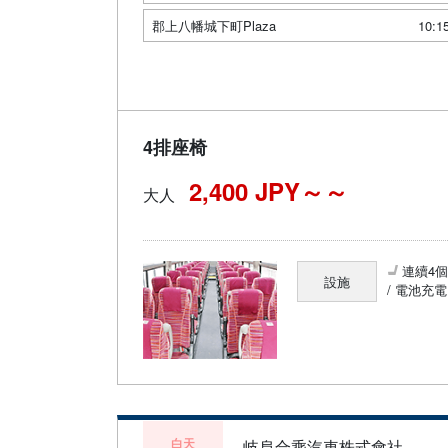
郡上八幡城下町Plaza
10:1
4排座椅
2,400 JPY～
大人
連續4
設施
/ 電池充電
白天
岐阜合乘汽車株式會社