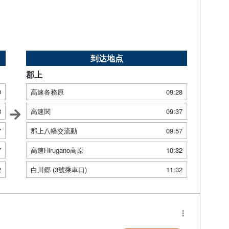
到达地点
郡上
0
高速各務原
09:28
8
高速関
09:37
7
郡上八幡交流動
09:57
7
高速Hirugano高原
10:32
2
白川郷 (3號乘車口)
11:32