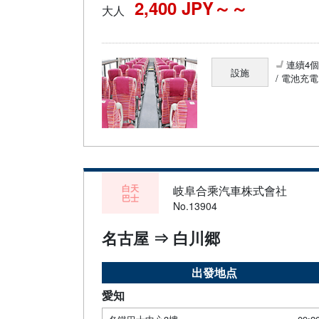
2,400 JPY～
大人
連續4
設施
/ 電池充電
白天
岐阜合乘汽車株式會社
巴士
No.13904
名古屋 ⇒ 白川郷
出發地点
愛知