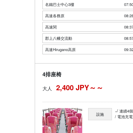
名鐵巴士中心3樓
07:5
高速各務原
08:2
高速関
08:3
郡上八幡交流動
08:5
高速Hirugano高原
09:3
4排座椅
2,400 JPY～
大人
連續4
設施
/ 電池充電