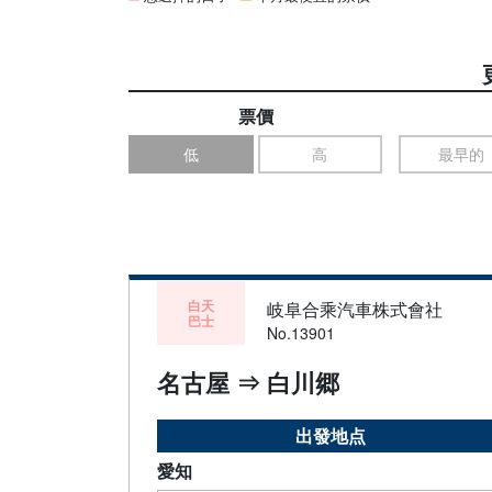
票價
低
高
最早的
白天
岐阜合乘汽車株式會社
巴士
No.13901
名古屋 ⇒ 白川郷
出發地点
愛知