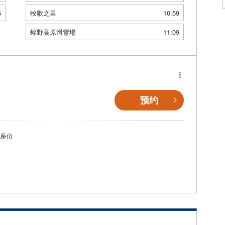
5
牧歌之里
10:59
蛭野高原滑雪場
11:09
预约
個座位