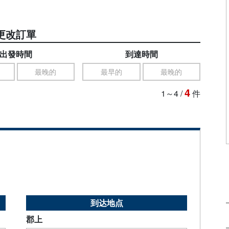
更改訂單
出發時間
到達時間
最晚的
最早的
最晚的
4
1～4
/
件
到达地点
郡上