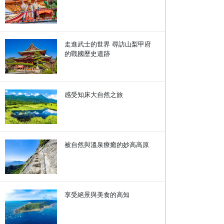
走進武士的世界 尋訪山梨甲府
的戰國歷史遺跡
感受知床大自然之旅
被自然與溫泉療癒的妙高高原
享受絕景與美食的高知