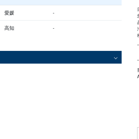
愛媛
-
高知
-