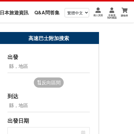
us 日本旅遊資訊
Q&A問答集
個人頁面
非會員
購物車
預約確認
高速巴士附加搜索
出發
反向區間
到达
出發日期