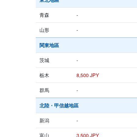
青森
-
山形
-
関東地區
茨城
-
栃木
8,500 JPY
群馬
-
北陸・甲信越地區
新潟
-
富山
3,500 JPY