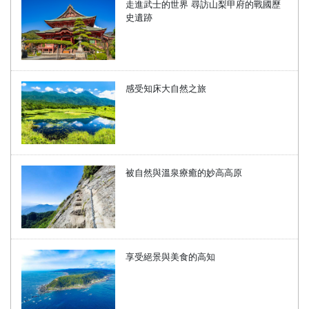
走進武士的世界 尋訪山梨甲府的戰國歷
史遺跡
感受知床大自然之旅
被自然與溫泉療癒的妙高高原
享受絕景與美食的高知