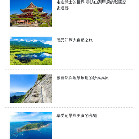
走進武士的世界 尋訪山梨甲府的戰國歷
史遺跡
感受知床大自然之旅
被自然與溫泉療癒的妙高高原
享受絕景與美食的高知